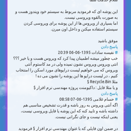
این پوشه ای که فرمودید مربوط به سیستم خود ویندوز هست و
به صورت بالقوه ویروسی نیست.
اما بسیاری از ویروس ها از این پوشه برای ویروسی کردن
سیستم استفاده میکنن و داخل اون میرن.
موفق باشید
پاسخ دادن
#
نفیسه سادات
1395-06-06 20:39
خب چطور میشه اطمینان پیدا کرد که ویروس هست و یا خیر ؟؟؟
انتی ویروس ویروس نشون نمیده ولی در مد کاستوم آنتی
ویروس که می خواهیم لیست درایوهای مورد اسکن را امنتخاب
کنیم ، در لیست درایو ها این پوشه را نشون می ده !
مثلا Recycle.Bin $
و یا مثلا فایل : داکیومنت پروژه مهندسی نرم افزار $
پاسخ دادن
#
حسام غلامی
1395-06-07 08:58
اگه آنتی ویروس به روز باشه و قدرت تشخیص مناسبی هم
داشته باشه و تایید کنه که این پوشه یا فایل ویروسی نیست،
یعنی اینکه نیست و جای نگرانی نیست.
در ضمن اون فایلی که با عنوان مهندسی نرم افزار $ فرمودید