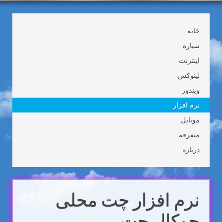
خانه
سیاره
اینترنت
لینوکس
ویندوز
نرم افزار
موبایل
متفرقه
درباره
نرم افزار چت محلی
چوکال چت