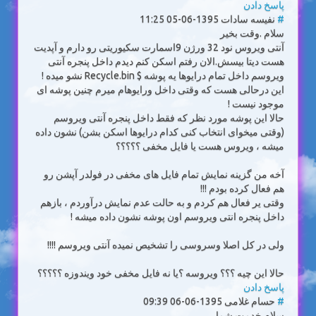
پاسخ دادن
#
نفیسه سادات
1395-06-05 11:25
سلام .وقت بخیر
آنتی ویروس نود 32 ورژن 9اسمارت سکیوریتی رو دارم و آپدیت
هست دیتا بیسش.الان رفتم اسکن کنم دیدم داخل پنجره آنتی
ویروسم داخل تمام درایوها یه پوشه $ Recycle.bin نشو میده !
این درحالی هست که وقتی داخل ورایوهام میرم چنین پوشه ای
موجود نیست !
حالا این پوشه مورد نظر که فقط داخل پنجره آنتی ویروسم
(وقتی میخوای انتخاب کنی کدام درایوها اسکن بشن) نشون داده
میشه ، ویروس هست یا فایل مخفی ؟؟؟؟؟
آخه من گزینه نمایش تمام فایل های مخفی در فولدر آپشن رو
هم فعال کرده بودم !!!
وقتی یر فعال هم کردم و به حالت عدم نمایش درآوردم ، بازهم
داخل پنجره انتی ویروسم اون پوشه نشون داده میشه !
ولی در کل اصلا وسروسی را تشخیص نمیده آنتی ویروسم !!!!
حالا این چیه ؟؟؟ ویروسه ؟یا نه فایل مخفی خود ویندوزه ؟؟؟؟؟
پاسخ دادن
#
حسام غلامی
1395-06-06 09:39
سلام خدمت شما