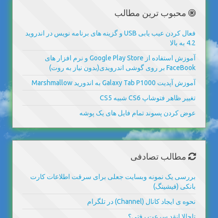
محبوب ترین مطالب
فعال کردن عیب یابی USB و گزینه های برنامه نویس در اندروید
4.2 به بالا
آموزش استفاده از Google Play Store و نرم افزار های
FaceBook بر روی گوشی اندرویدی(بدون نیاز به روت)
آموزش آپدیت Galaxy Tab P1000 به اندورید Marshmallow
تغییر ظاهر فتوشاپ CS6 شبیه CS5
عوض کردن پسوند تمام فایل های یک پوشه
مطالب تصادفی
بررسی یک نمونه وبسایت جعلی برای سرقت اطلاعات کارت
بانکی (فیشینگ)
نحوه ی ایجاد کانال (Channel) در تلگرام
تاحالا انقد سرعت رفتی؟