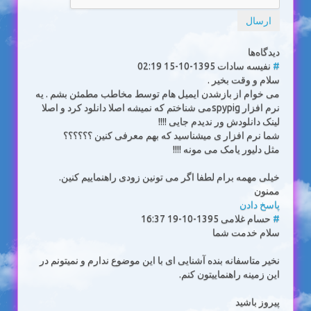
ارسال
دیدگاه‌ها
#
نفیسه سادات
1395-10-15 02:19
سلام و وقت بخیر .
می خوام از بازشدن ایمیل هام توسط مخاطب مطمئن بشم . یه
نرم افزار spypigمی شناختم که نمیشه اصلا دانلود کرد و اصلا
لینک دانلودش ور ندیدم جایی !!!!
شما نرم افزار ی میشناسید که بهم معرفی کنین ؟؟؟؟؟؟
مثل دلیور یامک می مونه !!!!
خیلی مهمه برام لطفا اگر می تونین زودی راهنماییم کنین.
ممنون
پاسخ دادن
#
حسام غلامی
1395-10-19 16:37
سلام خدمت شما
نخیر متاسفانه بنده آشنایی ای با این موضوع ندارم و نمیتونم در
این زمینه راهنماییتون کنم.
پیروز باشید