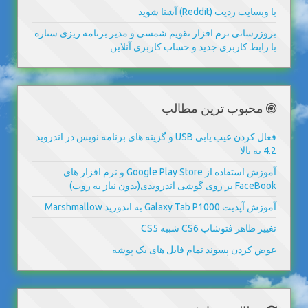
با وبسایت ردیت (Reddit) آشنا شوید
بروزرسانی نرم افزار تقویم شمسی و مدیر برنامه ریزی ستاره
با رابط کاربری جدید و حساب کاربری آنلاین
محبوب ترین مطالب
فعال کردن عیب یابی USB و گزینه های برنامه نویس در اندروید
4.2 به بالا
آموزش استفاده از Google Play Store و نرم افزار های
FaceBook بر روی گوشی اندرویدی(بدون نیاز به روت)
آموزش آپدیت Galaxy Tab P1000 به اندورید Marshmallow
تغییر ظاهر فتوشاپ CS6 شبیه CS5
عوض کردن پسوند تمام فایل های یک پوشه