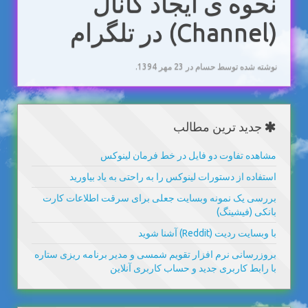
نحوه ی ایجاد کانال
(Channel) در تلگرام
نوشته شده توسط حسام در
23 مهر 1394
.
جدید ترین مطالب
مشاهده تفاوت دو فایل در خط فرمان لینوکس
استفاده از دستورات لینوکس را به راحتی به یاد بیاورید
بررسی یک نمونه وبسایت جعلی برای سرقت اطلاعات کارت
بانکی (فیشینگ)
با وبسایت ردیت (Reddit) آشنا شوید
بروزرسانی نرم افزار تقویم شمسی و مدیر برنامه ریزی ستاره
با رابط کاربری جدید و حساب کاربری آنلاین