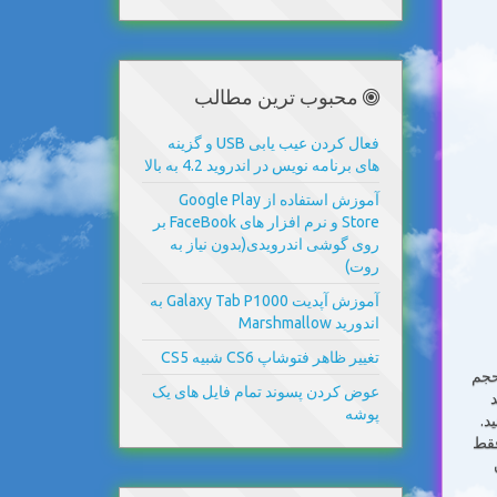
محبوب ترین مطالب
فعال کردن عیب یابی USB و گزینه
های برنامه نویس در اندروید 4.2 به بالا
آموزش استفاده از Google Play
Store و نرم افزار های FaceBook بر
روی گوشی اندرویدی(بدون نیاز به
روت)
آموزش آپدیت Galaxy Tab P1000 به
اندورید Marshmallow
تغییر ظاهر فتوشاپ CS6 شبیه CS5
 حجم
عوض کردن پسوند تمام فایل های یک
 کنید که مثلا با اینترنت 256 چند
پوشه
د.
فقط