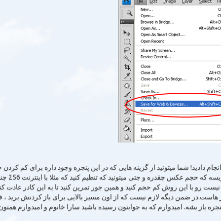
ش حجم عکس رو انجام دادید! شما میتونید از گزینه هایی که در این پنجره وجود داره برای کم کردن
استفاده کنید و دقت کنید که اون پایین سمت چپ داره مینویسه که حجم عکس چقدره و جتی میتونید که تنظیم
یست رو با این روش کم حجم کنید و همین جور تمرین کنید تا به این کادر عادت کنی
هاست.در ضمن دیگه لازم نیست که از اون مسیر بالایی برای باز کردنش برید ، 
A رو باهم نگه دارید تا اینپنجره باز بشه. امیدوارم که به جوابتون رسیده باشید سارا خانوم و امیدوارم همتون