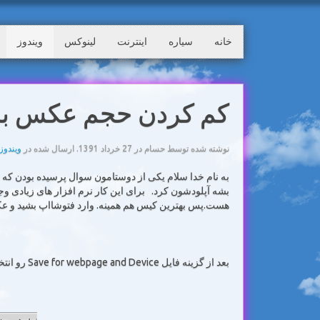
خانه
سیاره
اینترنت
لینوکس
ویندوز
کم کردن حجم عکس با 
نوشته شده توسط حسام در
27 خرداد 1391
. ارسال شده در
ویندوز
به نام خدا سلام یکی از دوستامون سوال پرسیده بودن که چ
بشه آپلودشون کرد. برای این کار نرم افزار های زیادی وجو
هست.پس بهترین کیس هم همینه. وارد فتوشااپ بشید و عکس 
بعد از گزینه فایل Save for webpage and Device رو انتخاب کنید.مثل تصویر زیر