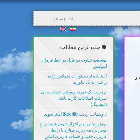
جدید ترین مطالب
مشاهده تفاوت دو فایل در خط فرمان
لینوکس
استفاده از دستورات لینوکس را به
 و
راحتی به یاد بیاورید
بررسی یک نمونه وبسایت جعلی برای
سرقت اطلاعات کارت بانکی
(فیشینگ)
با وبسایت ردیت (Reddit) آشنا شوید
بروزرسانی نرم افزار تقویم شمسی و
مدیر برنامه ریزی ستاره با رابط
کاربری جدید و حساب کاربری آنلاین