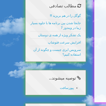
مطالب تصادفی
گوگل را در هم بریزید !!!
جابجا شدن بین برنامه ها با جلوه بسیار
زیبا در ویندوز 7
یک تشکر ویژه از همه ی دوستان
افزایش سرعت فتوشاپ
سرویس ابری چیست و چگونه از آن
استفاده کنیم؟
توصیه میشوند...
پیورسافت