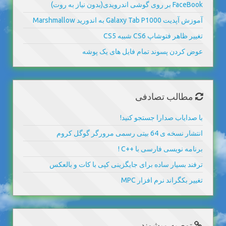
FaceBook بر روی گوشی اندرویدی(بدون نیاز به روت)
آموزش آپدیت Galaxy Tab P1000 به اندورید Marshmallow
تغییر ظاهر فتوشاپ CS6 شبیه CS5
عوض کردن پسوند تمام فایل های یک پوشه
مطالب تصادفی
با صدایاب صدارا جستجو کنید!
انتشار نسخه ی 64 بیتی رسمی مرورگر گوگل کروم
برنامه نویسی فارسی با ++C !
ترفند بسیار ساده برای جایگزینی کپی با کات و بالعکس
تغییر بکگراند نرم افزار MPC
توصیه میشوند...