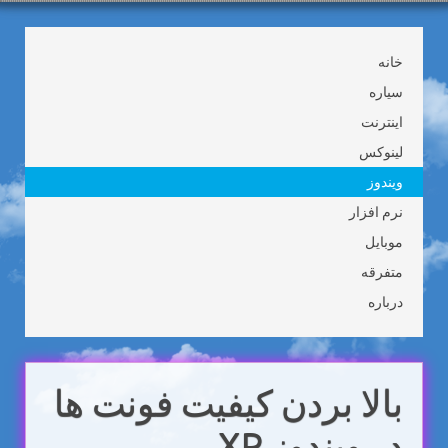
خانه
سیاره
اینترنت
لینوکس
ویندوز
نرم افزار
موبایل
متفرقه
درباره
بالا بردن کیفیت فونت ها
در ویندوز XP