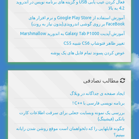
فعال کردن عیب یابی USB و گزینه های برنامه نویس در اندروید
4.2 به بالا
آموزش استفاده از Google Play Store و نرم افزار های
FaceBook بر روی گوشی اندرویدی(بدون نیاز به روت)
آموزش آپدیت Galaxy Tab P1000 به اندورید Marshmallow
تغییر ظاهر فتوشاپ CS6 شبیه CS5
عوض کردن پسوند تمام فایل های یک پوشه
مطالب تصادفی
ایجاد صفحه ی جداگانه در وبلاگ
برنامه نویسی فارسی با ++C !
بررسی یک نمونه وبسایت جعلی برای سرقت اطلاعات کارت
بانکی (فیشینگ)
چگونه فایلهایی را که دلخواهمان است موقع روشن شدن رایانه
ببینیم؟