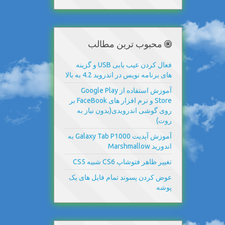
محبوب ترین مطالب
فعال کردن عیب یابی USB و گزینه
های برنامه نویس در اندروید 4.2 به بالا
آموزش استفاده از Google Play
Store و نرم افزار های FaceBook بر
روی گوشی اندرویدی(بدون نیاز به
روت)
آموزش آپدیت Galaxy Tab P1000 به
اندورید Marshmallow
تغییر ظاهر فتوشاپ CS6 شبیه CS5
عوض کردن پسوند تمام فایل های یک
پوشه