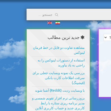
جدید ترین مطالب
مشاهده تفاوت دو فایل در خط فرمان
لینوکس
استفاده از دستورات لینوکس را به
راحتی به یاد بیاورید
بررسی یک نمونه وبسایت جعلی برای
سرقت اطلاعات کارت بانکی
(فیشینگ)
با وبسایت ردیت (Reddit) آشنا شوید
بروزرسانی نرم افزار تقویم شمسی و
مدیر برنامه ریزی ستاره با رابط
کاربری جدید و حساب کاربری آنلاین