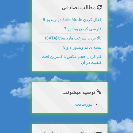
مطالب تصادفی
فعال کردن Safe Mode در ویندوز 8
فارسی کردن ویندوز 7
بالا بردن سرعت هارد ساتا (SATA)
بسته ی تم ویندوز 7 و 8
کم کردن حجم عکس با کمترین افت
کیفیت در آن
توصیه میشوند...
پیورسافت