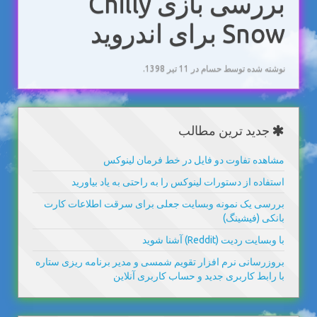
بررسی بازی Chilly
Snow برای اندروید
نوشته شده توسط حسام در
11 تیر 1398
.
جدید ترین مطالب
مشاهده تفاوت دو فایل در خط فرمان لینوکس
استفاده از دستورات لینوکس را به راحتی به یاد بیاورید
بررسی یک نمونه وبسایت جعلی برای سرقت اطلاعات کارت
بانکی (فیشینگ)
با وبسایت ردیت (Reddit) آشنا شوید
بروزرسانی نرم افزار تقویم شمسی و مدیر برنامه ریزی ستاره
با رابط کاربری جدید و حساب کاربری آنلاین